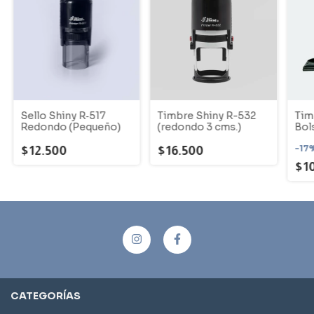
Sello Shiny R‑517
Timbre Shiny R-532
Tim
Redondo (Pequeño)
(redondo 3 cms.)
Bols
-
17
$12.500
$16.500
$1
CATEGORÍAS