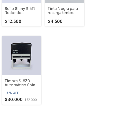
Sello Shiny R‑517
Tinta Negra para
Redondo
recarga timbre
(Pequeño)
$12.500
$4.500
Timbre S-830
Automático Shiny
- 75 X38 MM
-
6
%
OFF
$30.000
$32.000