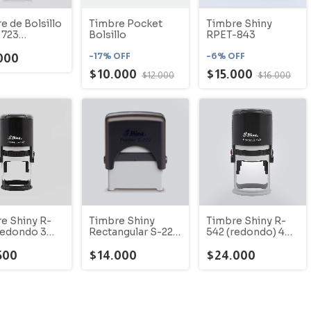
e de Bolsillo
Timbre Pocket
Timbre Shiny
 723
Bolsillo
RPET-843
ato grande)
o
-
17
%
OFF
-
6
%
OFF
000
$10.000
$15.000
$12.000
$16.000
e Shiny R-
Timbre Shiny
Timbre Shiny R-
redondo 3
Rectangular S-223
542 (redondo) 4
– Tinta Negra
Cms
500
$14.000
$24.000