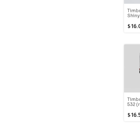
Timbr
Shiny
(form
Negr
$16.
Timbr
532 (
cms.)
$16.