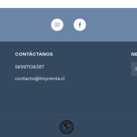
CONTÁCTANOS
N
56997106387
contacto@imprenta.cl