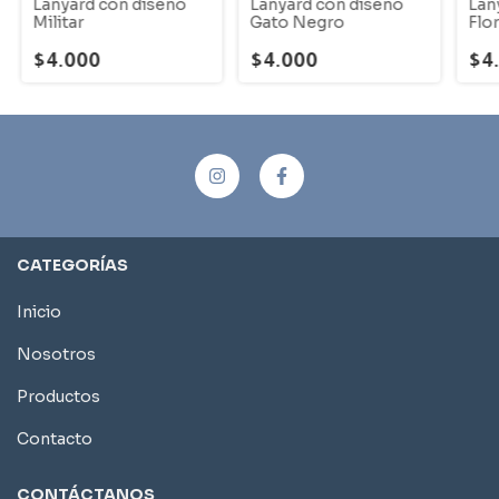
Lanyard con diseño
Lanyard con diseño
Lan
Militar
Gato Negro
Flo
Ne
$4.000
$4.000
$4
CATEGORÍAS
Inicio
Nosotros
Productos
Contacto
CONTÁCTANOS